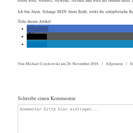
erlöst wird, verdorrt, verwelkt, verfault und wird der Humus derer, 
Ich bin Atem. Solange SEIN Atem fließt, wirkt die schöpferische Kr
Teile diesen Artikel
teilen
teilen
teilen
Von
Michael Czaykowski
am
20. November 2016
/
Allgemein
/
E
Schreibe einen Kommentar