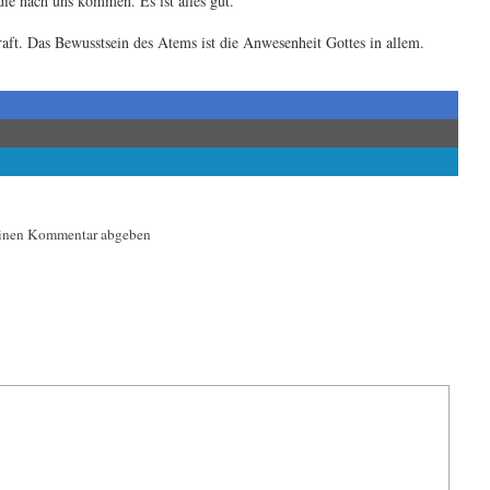
die nach uns kommen. Es ist alles gut.
aft. Das Bewusstsein des Atems ist die Anwesenheit Gottes in allem.
inen Kommentar abgeben