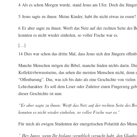
4 Als es schon Morgen wurde, stand Jesus am Ufer. Doch die Jünger 
5 Jesus sagte zu ihnen: Meine Kinder, habt ihr nicht etwas zu essen?
6 Er aber sagte zu ihnen: Werft das Netz auf der rechten Seite des 
konnten es nicht wieder einholen, so voller Fische war es.
[…]
14 Dies war schon das dritte Mal, dass Jesus sich den Jüngern offenb
Manche Menschen mögen die Bibel, manche finden nichts darin. Die 
Kollektivbewusstseins, das sehen die meisten Menschen nicht, denn e
“Offenbarung”. Das, was ich bis dato als eine Geschichte von vielen 
Lehrcharakter. Es soll dem Leser oder Zuhörer einen Fingerzeig ge
dieser Geschichte ist nun:
“Er aber sagte zu ihnen: Werft das Netz auf der rechten Seite des B
konnten es nicht wieder einholen, so voller Fische war es.”
Für mich als ewigen Studenten der energetischen Polarität des Mensc
” Hey Jungs, wenn Ihr bislang vergeblich versucht habt, den Glauben